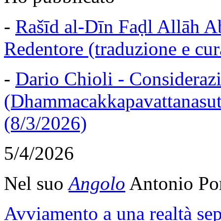
-
Rašīd al-Dīn Faḍl Allāh Ab
Redentore (traduzione e cur
-
Dario Chioli - Considerazi
(Dhammacakkapavattanasutt
(8/3/2026)
5/4/2026
Nel suo
Angolo
Antonio Por
Avviamento a una realtà sep