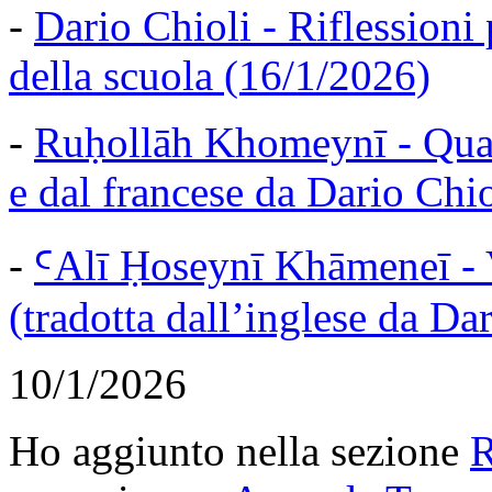
-
Dario Chioli - Riflessioni 
della scuola (16/1/2026)
-
Ruḥollāh Khomeynī - Quatt
e dal francese da Dario Chi
-
ꜤAlī Ḥoseynī Khāmeneī - 
(tradotta dall’inglese da Da
10/1/2026
Ho aggiunto nella sezione
R